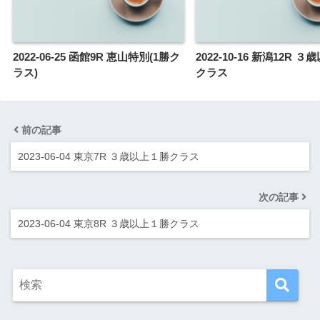
2022-06-25 函館9R 恵山特別(1勝ク
2022-10-16 新潟12R 
ラス)
クラス
前の記事
2023-06-04 東京7R ３歳以上１勝クラス
次の記事
2023-06-04 東京8R ３歳以上１勝クラス