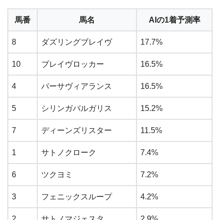
馬番
馬名
AIの1着予測率
8
ダズリングブレイヴ
17.7%
10
ブレイヴロッカー
16.5%
4
パーサヴィアランス
16.5%
5
シリンガバルガリス
15.2%
7
ディーンズリスター
11.5%
1
サトノクローク
7.4%
6
ツクヨミ
7.2%
3
フェニックスループ
4.2%
2
サトノマジェスタ
2.9%