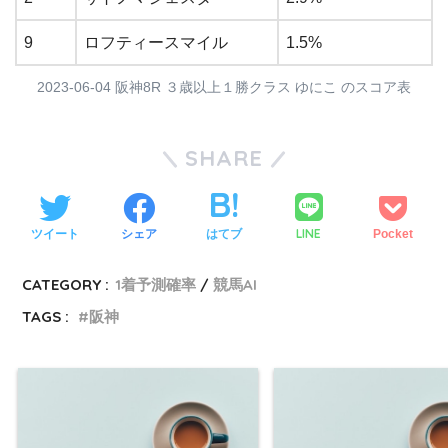
9
ロフティースマイル
1.5%
2023-06-04 阪神8R ３歳以上１勝クラス ゆにこ のスコア表
SHARE
LINE
ツイート
シェア
はてブ
Pocket
CATEGORY :
1着予測確率
競馬AI
TAGS :
阪神