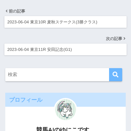
前の記事
2023-06-04 東京10R 麦秋ステークス(3勝クラス)
次の記事
2023-06-04 東京11R 安田記念(G1)
プロフィール
競馬AIのゆにこです。