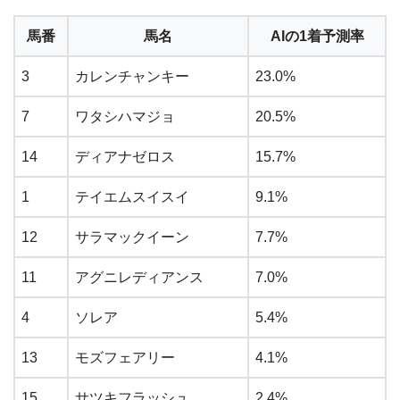
馬番
馬名
AIの1着予測率
3
カレンチャンキー
23.0%
7
ワタシハマジョ
20.5%
14
ディアナゼロス
15.7%
1
テイエムスイスイ
9.1%
12
サラマックイーン
7.7%
11
アグニレディアンス
7.0%
4
ソレア
5.4%
13
モズフェアリー
4.1%
15
サツキフラッシュ
2.4%