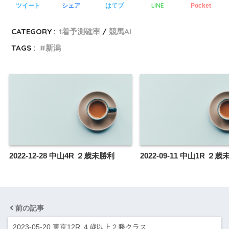
LINE
ツイート
シェア
はてブ
Pocket
CATEGORY :
1着予測確率
競馬AI
TAGS :
新潟
2022-12-28 中山4R ２歳未勝利
2022-09-11 中山1R ２
前の記事
2023-05-20 東京12R ４歳以上２勝クラス