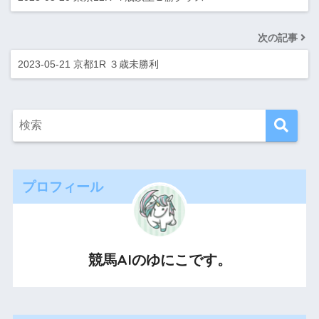
次の記事
2023-05-21 京都1R ３歳未勝利
プロフィール
競馬AIのゆにこです。