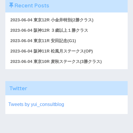
Recent Posts
2023-06-04 東京12R 小金井特別(2勝クラス)
2023-06-04 阪神12R ３歳以上１勝クラス
2023-06-04 東京11R 安田記念(G1)
2023-06-04 阪神11R 松風月ステークス(OP)
2023-06-04 東京10R 麦秋ステークス(3勝クラス)
Twitter
Tweets by yui_consultblog