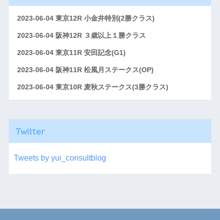
2023-06-04 東京12R 小金井特別(2勝クラス)
2023-06-04 阪神12R ３歳以上１勝クラス
2023-06-04 東京11R 安田記念(G1)
2023-06-04 阪神11R 松風月ステークス(OP)
2023-06-04 東京10R 麦秋ステークス(3勝クラス)
Twitter
Tweets by yui_consultblog