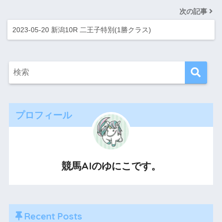
次の記事
2023-05-20 新潟10R 二王子特別(1勝クラス)
プロフィール
競馬AIのゆにこです。
Recent Posts