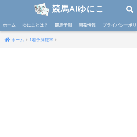
競馬AIゆにこ
ホーム
ゆにことは？
競馬予測
開発情報
プライバシーポリ
ホーム
1着予測確率