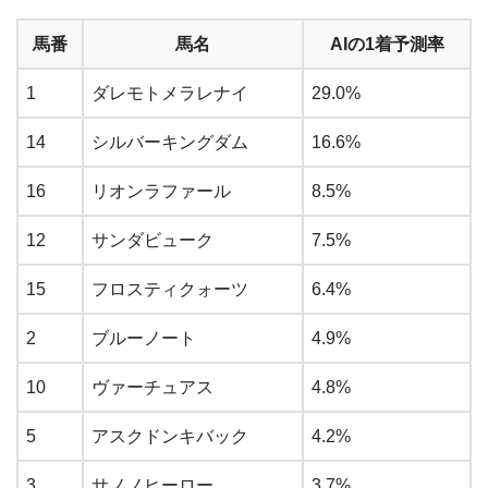
馬番
馬名
AIの1着予測率
1
ダレモトメラレナイ
29.0%
14
シルバーキングダム
16.6%
16
リオンラファール
8.5%
12
サンダビューク
7.5%
15
フロスティクォーツ
6.4%
2
ブルーノート
4.9%
10
ヴァーチュアス
4.8%
5
アスクドンキバック
4.2%
3
サノノヒーロー
3.7%