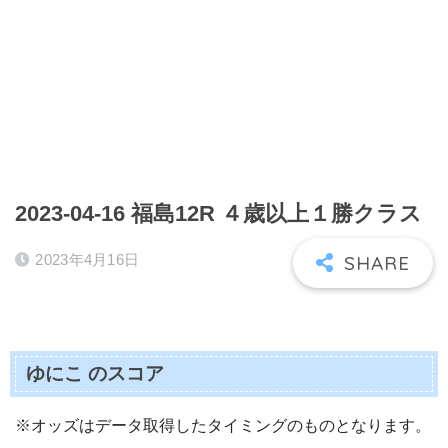
2023-04-16 福島12R ４歳以上１勝クラス
2023年4月16日
ゆにこ のスコア
※オッズはデータ取得したタイミングのものとなります。