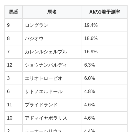
馬番
馬名
AIの1着予測率
9
ロングラン
19.4%
8
バジオウ
18.6%
7
カレンルシェルブル
16.9%
12
ショウナンバルディ
6.3%
3
エリオトローピオ
6.0%
6
サトノエルドール
4.8%
11
プライドランド
4.6%
10
アドマイヤポラリス
4.6%
2
テーオーシリウス
4.4%