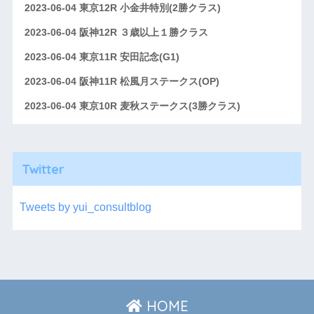
2023-06-04 東京12R 小金井特別(2勝クラス)
2023-06-04 阪神12R ３歳以上１勝クラス
2023-06-04 東京11R 安田記念(G1)
2023-06-04 阪神11R 松風月ステークス(OP)
2023-06-04 東京10R 麦秋ステークス(3勝クラス)
Twitter
Tweets by yui_consultblog
HOME