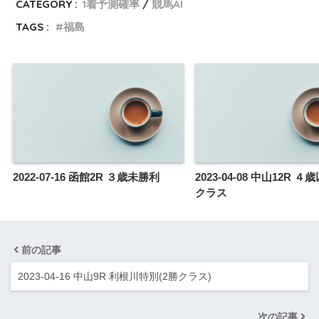
CATEGORY :
1着予測確率
競馬AI
TAGS :
福島
2022-07-16 函館2R ３歳未勝利
2023-04-08 中山12R 
クラス
前の記事
2023-04-16 中山9R 利根川特別(2勝クラス)
次の記事