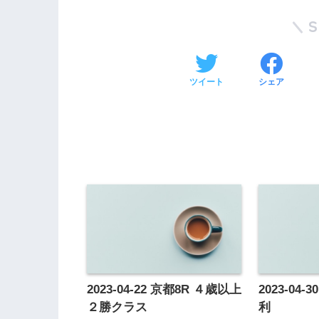
ツイート
シェア
2023-04-22 京都8R ４歳以上
2023-04
２勝クラス
利