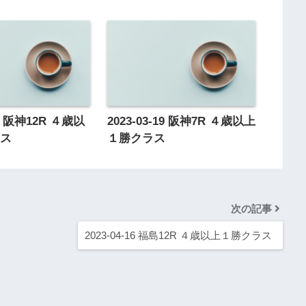
25 阪神12R ４歳以
2023-03-19 阪神7R ４歳以上
ラス
１勝クラス
次の記事
2023-04-16 福島12R ４歳以上１勝クラス