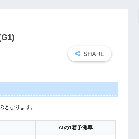
(G1)
のとなります。
AIの1着予測率