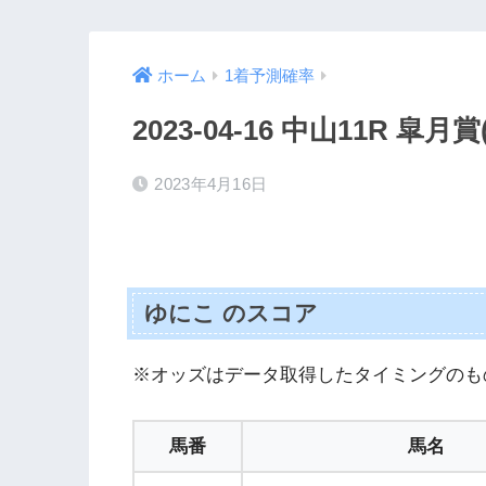
ホーム
1着予測確率
2023-04-16 中山11R 皐月賞
2023年4月16日
ゆにこ のスコア
※オッズはデータ取得したタイミングのも
馬番
馬名