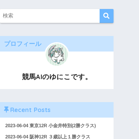
プロフィール
競馬AIのゆにこです。
Recent Posts
2023-06-04 東京12R 小金井特別(2勝クラス)
2023-06-04 阪神12R ３歳以上１勝クラス