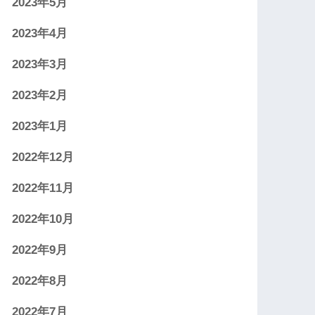
2023年5月
2023年4月
2023年3月
2023年2月
2023年1月
2022年12月
2022年11月
2022年10月
2022年9月
2022年8月
2022年7月