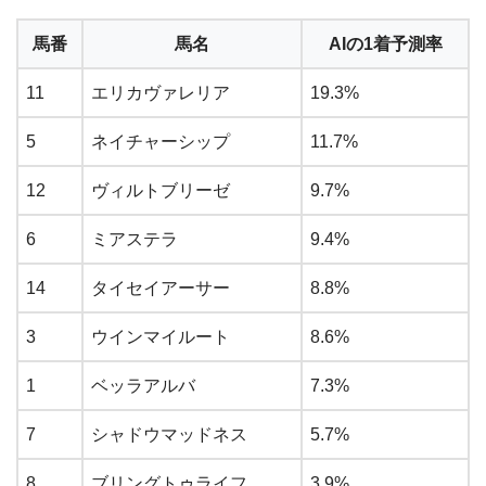
馬番
馬名
AIの1着予測率
11
エリカヴァレリア
19.3%
5
ネイチャーシップ
11.7%
12
ヴィルトブリーゼ
9.7%
6
ミアステラ
9.4%
14
タイセイアーサー
8.8%
3
ウインマイルート
8.6%
1
ベッラアルバ
7.3%
7
シャドウマッドネス
5.7%
8
ブリングトゥライフ
3.9%