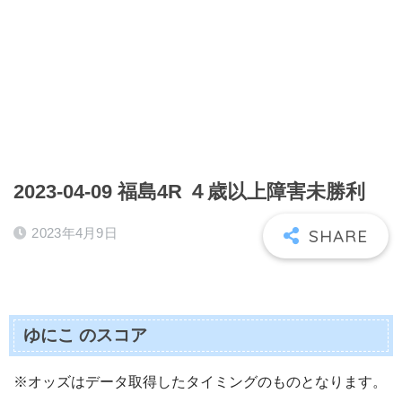
2023-04-09 福島4R ４歳以上障害未勝利
2023年4月9日
ゆにこ のスコア
※オッズはデータ取得したタイミングのものとなります。