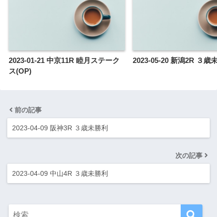
2023-01-21 中京11R 睦月ステーク
2023-05-20 新潟2R ３
ス(OP)
前の記事
2023-04-09 阪神3R ３歳未勝利
次の記事
2023-04-09 中山4R ３歳未勝利