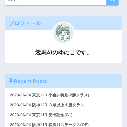
プロフィール
競馬AIのゆにこです。
Recent Posts
2023-06-04 東京12R 小金井特別(2勝クラス)
2023-06-04 阪神12R ３歳以上１勝クラス
2023-06-04 東京11R 安田記念(G1)
2023-06-04 阪神11R 松風月ステークス(OP)