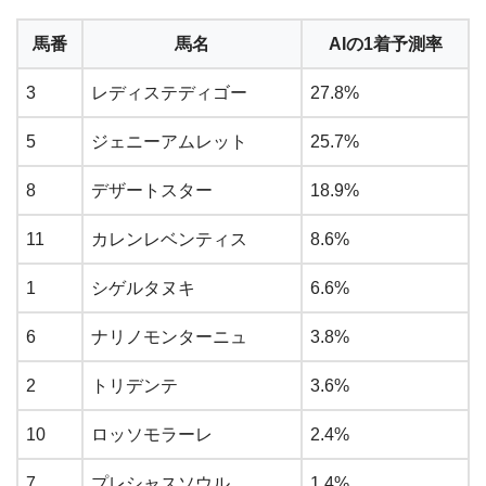
馬番
馬名
AIの1着予測率
3
レディステディゴー
27.8%
5
ジェニーアムレット
25.7%
8
デザートスター
18.9%
11
カレンレベンティス
8.6%
1
シゲルタヌキ
6.6%
6
ナリノモンターニュ
3.8%
2
トリデンテ
3.6%
10
ロッソモラーレ
2.4%
7
プレシャスソウル
1.4%