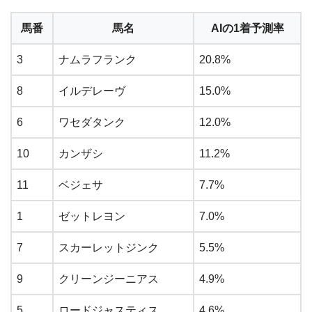
馬番
馬名
AIの1着予測率
3
ナムラフランク
20.8%
8
イルデレーヴ
15.0%
6
ワセダタンク
12.0%
10
カンザシ
11.2%
11
ベジェサ
7.7%
1
ゼットレヨン
7.0%
7
スカーレットジンク
5.5%
9
クリーンジーニアス
4.9%
5
ロードジャスティス
4.6%