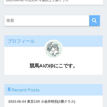
プロフィール
競馬AIのゆにこです。
Recent Posts
2023-06-04 東京12R 小金井特別(2勝クラス)