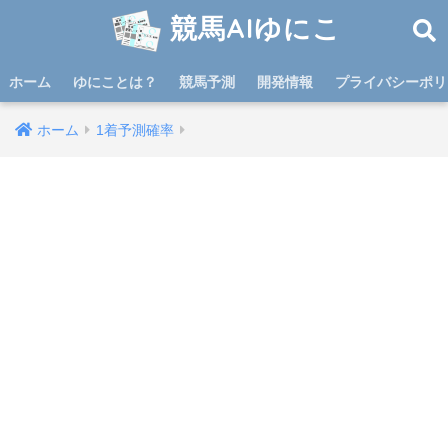
競馬AIゆにこ
ホーム
ゆにことは？
競馬予測
開発情報
プライバシーポリ
ホーム
1着予測確率