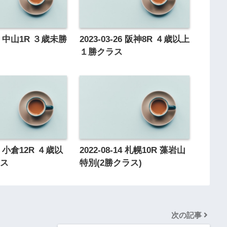
-25 中山1R ３歳未勝
2023-03-26 阪神8R ４歳以上
１勝クラス
22 小倉12R ４歳以
2022-08-14 札幌10R 藻岩山
ラス
特別(2勝クラス)
次の記事