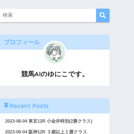
プロフィール
競馬AIのゆにこです。
Recent Posts
2023-06-04 東京12R 小金井特別(2勝クラス)
2023-06-04 阪神12R ３歳以上１勝クラス