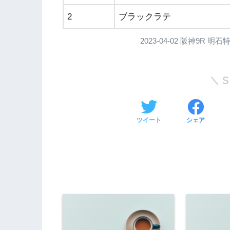
2
ブラックラテ
2023-04-02 阪神9R 
ツイート
シェア