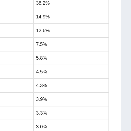
38.2%
14.9%
12.6%
7.5%
5.8%
4.5%
4.3%
3.9%
3.3%
3.0%