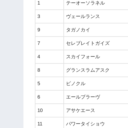
1
テーオーソラネル
3
ヴェールランス
9
タガノカイ
7
セレブレイトガイズ
4
スカイフォール
8
グランスラムアスク
5
ピノクル
6
エールブラーヴ
10
アサケエース
11
パワータイショウ