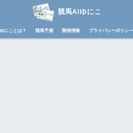
競馬AIゆにこ
ゆにことは？
競馬予測
開発情報
プライバシーポリシ