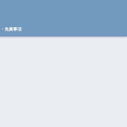
ー・免責事項