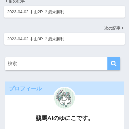
前の記事
2023-04-02 中山2R ３歳未勝利
次の記事
2023-04-02 中山3R ３歳未勝利
プロフィール
競馬AIのゆにこです。