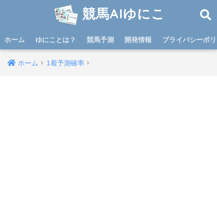
競馬AIゆにこ
ホーム
ゆにことは？
競馬予測
開発情報
プライバシーポリ
ホーム
1着予測確率