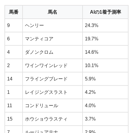
馬番
馬名
AIの1着予測率
9
ヘンリー
24.3%
6
マンティコア
19.7%
4
ダノンクロム
14.6%
2
ワインワインレッド
10.1%
14
フライングブレード
5.9%
1
レイジングスラスト
4.2%
11
コンドリュール
4.0%
15
ホウショウラスティ
3.7%
7
ルージュアテナ
2.9%