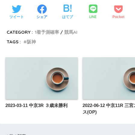
LINE
ツイート
シェア
はてブ
Pocket
CATEGORY :
1着予測確率
競馬AI
TAGS :
阪神
2023-03-11 中京3R ３歳未勝利
2022-06-12 中京11R 
ス(OP)