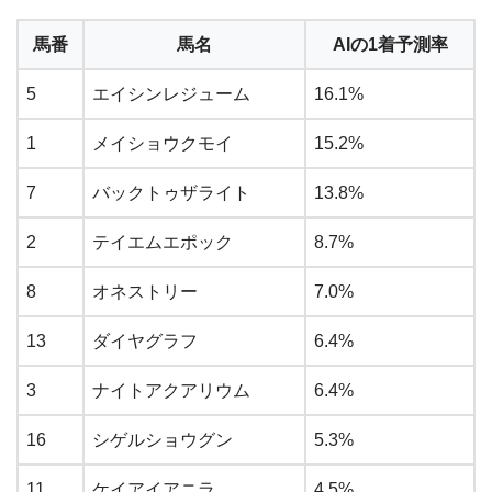
馬番
馬名
AIの1着予測率
5
エイシンレジューム
16.1%
1
メイショウクモイ
15.2%
7
バックトゥザライト
13.8%
2
テイエムエポック
8.7%
8
オネストリー
7.0%
13
ダイヤグラフ
6.4%
3
ナイトアクアリウム
6.4%
16
シゲルショウグン
5.3%
11
ケイアイアニラ
4.5%