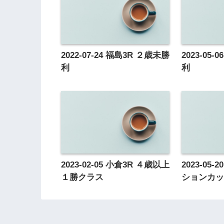
2022-07-24 福島3R ２歳未勝
2023-05
利
利
2023-02-05 小倉3R ４歳以上
2023-05
１勝クラス
ションカッ