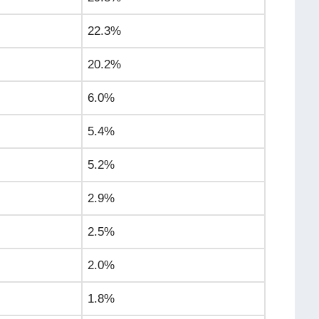
22.3%
20.2%
6.0%
5.4%
5.2%
2.9%
2.5%
2.0%
1.8%