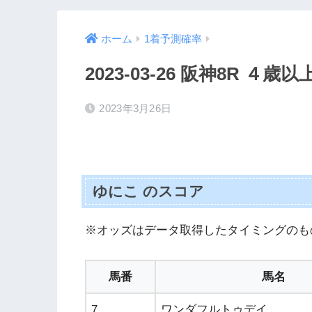
ホーム
1着予測確率
2023-03-26 阪神8R ４
2023年3月26日
ゆにこ のスコア
※オッズはデータ取得したタイミングのも
馬番
馬名
7
ワンダフルトゥデイ