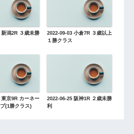
-06 新潟2R ３歳未勝
2022-09-03 小倉7R ３歳以上
１勝クラス
-20 東京9R カーネー
2022-06-25 阪神1R ２歳未勝
プ(1勝クラス)
利