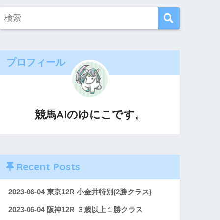
プロフィール
競馬AIのゆにこです。
Recent Posts
2023-06-04 東京12R 小金井特別(2勝クラス)
2023-06-04 阪神12R ３歳以上１勝クラス