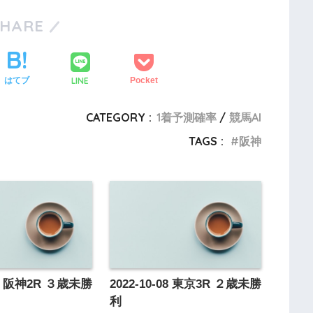
SHARE
LINE
はてブ
Pocket
CATEGORY :
1着予測確率
競馬AI
TAGS :
阪神
-25 阪神2R ３歳未勝
2022-10-08 東京3R ２歳未勝
利