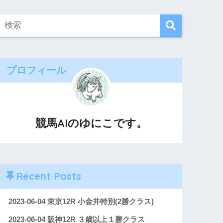
プロフィール
競馬AIのゆにこです。
Recent Posts
2023-06-04 東京12R 小金井特別(2勝クラス)
2023-06-04 阪神12R ３歳以上１勝クラス