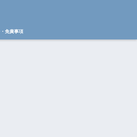
ー・免責事項