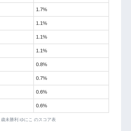
1.7%
1.1%
1.1%
1.1%
0.8%
0.7%
0.6%
0.6%
6R ３歳未勝利 ゆにこ のスコア表