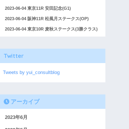
2023-06-04 東京11R 安田記念(G1)
2023-06-04 阪神11R 松風月ステークス(OP)
2023-06-04 東京10R 麦秋ステークス(3勝クラス)
Twitter
Tweets by yui_consultblog
アーカイブ
2023年6月