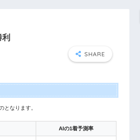
勝利
のとなります。
AIの1着予測率