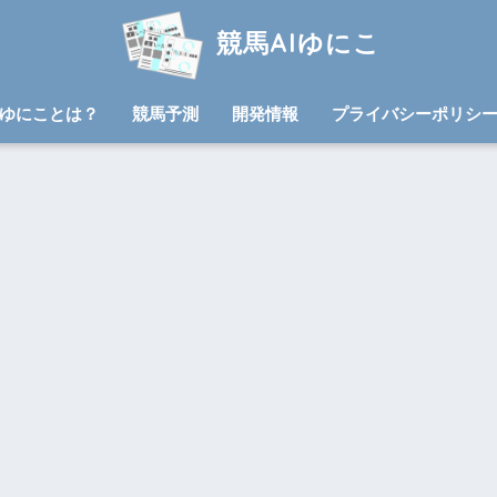
競馬AIゆにこ
ゆにことは？
競馬予測
開発情報
プライバシーポリシ