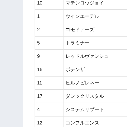
10
マテンロウジョイ
1
ウインエーデル
2
コモドアーズ
5
トラミナー
9
レッドルヴァンシュ
16
ポテンザ
11
ヒルノピレネー
17
ダンツクリスタル
4
システムリブート
12
コンフルエンス