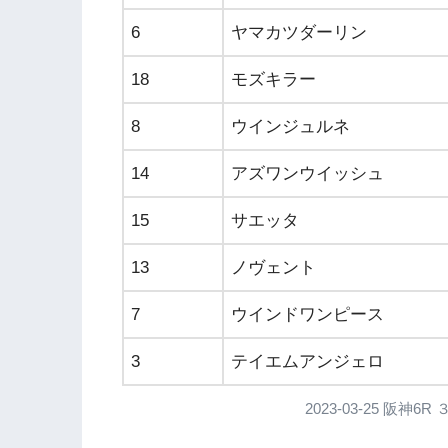
6
ヤマカツダーリン
18
モズキラー
8
ウインジュルネ
14
アズワンウイッシュ
15
サエッタ
13
ノヴェント
7
ウインドワンピース
3
テイエムアンジェロ
2023-03-25 阪神