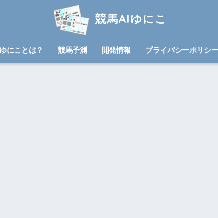
競馬AIゆにこ
ゆにことは？
競馬予測
開発情報
プライバシーポリシ