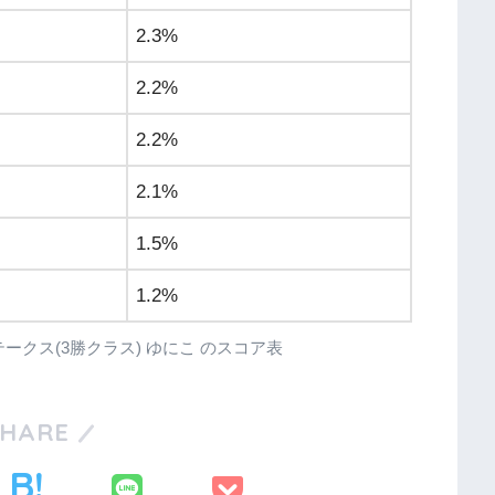
2.3%
2.2%
2.2%
2.1%
1.5%
1.2%
屋橋ステークス(3勝クラス) ゆにこ のスコア表
SHARE