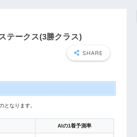
淀屋橋ステークス(3勝クラス)
のとなります。
AIの1着予測率