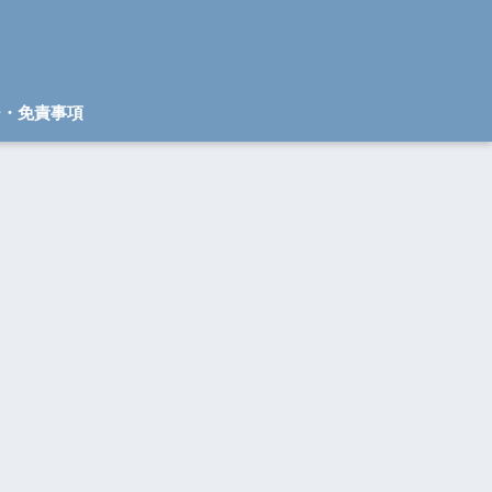
ー・免責事項