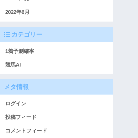
2022年6月
カテゴリー
1着予測確率
競馬AI
メタ情報
ログイン
投稿フィード
コメントフィード