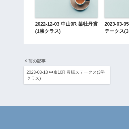
2022-12-03 中山9R 葉牡丹賞
2023-03-
(1勝クラス)
テークス(
前の記事
2023-03-18 中京10R 豊橋ステークス(3勝
クラス)