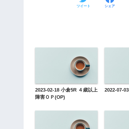
ツイート
シェア
2023-02-18 小倉5R ４歳以上
2022-07
障害ＯＰ(OP)