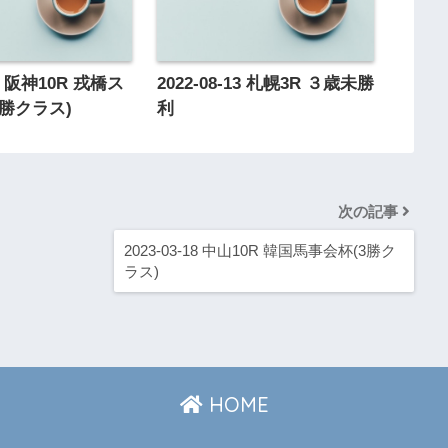
05 阪神10R 戎橋ス
2022-08-13 札幌3R ３歳未勝
3勝クラス)
利
次の記事
2023-03-18 中山10R 韓国馬事会杯(3勝ク
ラス)
HOME