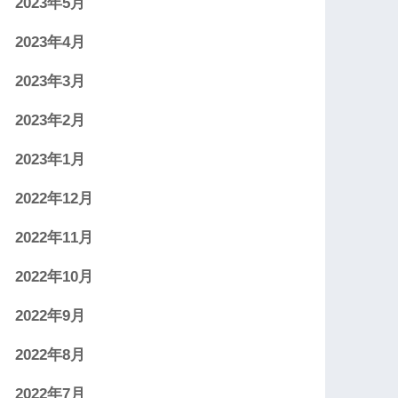
2023年5月
2023年4月
2023年3月
2023年2月
2023年1月
2022年12月
2022年11月
2022年10月
2022年9月
2022年8月
2022年7月