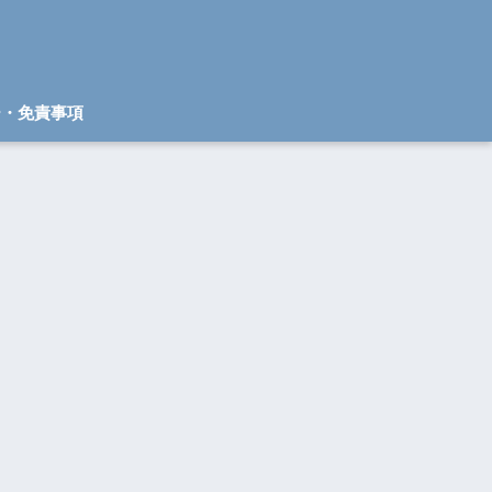
ー・免責事項