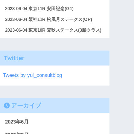
2023-06-04 東京11R 安田記念(G1)
2023-06-04 阪神11R 松風月ステークス(OP)
2023-06-04 東京10R 麦秋ステークス(3勝クラス)
Twitter
Tweets by yui_consultblog
アーカイブ
2023年6月