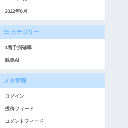
2022年6月
カテゴリー
1着予測確率
競馬AI
メタ情報
ログイン
投稿フィード
コメントフィード