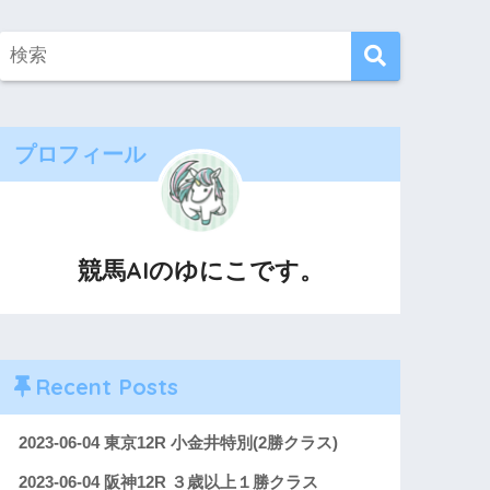
プロフィール
競馬AIのゆにこです。
Recent Posts
2023-06-04 東京12R 小金井特別(2勝クラス)
2023-06-04 阪神12R ３歳以上１勝クラス