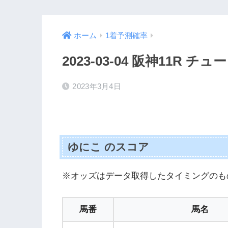
ホーム
1着予測確率
2023-03-04 阪神11R チ
2023年3月4日
ゆにこ のスコア
※オッズはデータ取得したタイミングのも
馬番
馬名