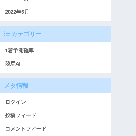
2022年6月
カテゴリー
1着予測確率
競馬AI
メタ情報
ログイン
投稿フィード
コメントフィード