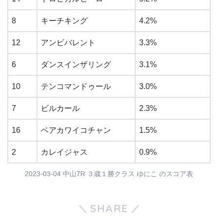
8
キーチキング
4.2%
12
アンビバレント
3.3%
6
ダンスインザリング
3.1%
10
テンコマンドゥール
3.0%
7
ビルカール
2.3%
16
ベアカワイコチャン
1.5%
2
カレイジャス
0.9%
2023-03-04 中山7R ３歳１勝クラス ゆにこ のスコア表
SHARE