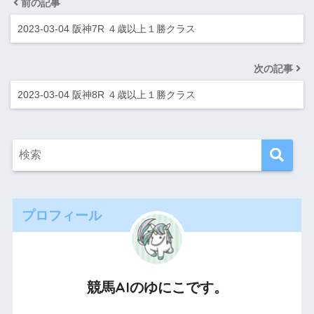
前の記事
2023-03-04 阪神7R ４歳以上１勝クラス
次の記事
2023-03-04 阪神8R ４歳以上１勝クラス
プロフィール
競馬AIのゆにこです。