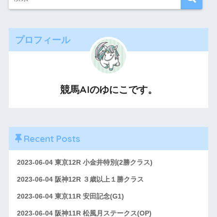
プロフィール
競馬AIのゆにこです。
Recent Posts
2023-06-04 東京12R 小金井特別(2勝クラス)
2023-06-04 阪神12R ３歳以上１勝クラス
2023-06-04 東京11R 安田記念(G1)
2023-06-04 阪神11R 松風月ステークス(OP)