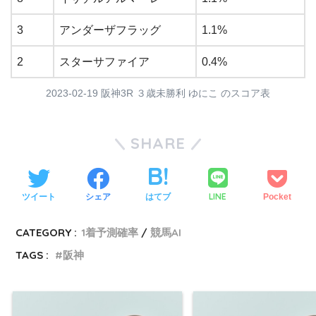
3
アンダーザフラッグ
1.1%
2
スターサファイア
0.4%
2023-02-19 阪神3R ３歳未勝利 ゆにこ のスコア表
SHARE
LINE
ツイート
シェア
はてブ
Pocket
CATEGORY :
1着予測確率
競馬AI
TAGS :
阪神