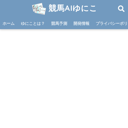
競馬AIゆにこ
ホーム
ゆにことは？
競馬予測
開発情報
プライバシーポリ