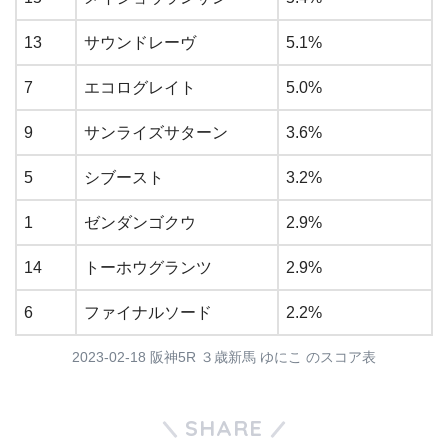
13
サウンドレーヴ
5.1%
7
エコログレイト
5.0%
9
サンライズサターン
3.6%
5
シブースト
3.2%
1
ゼンダンゴクウ
2.9%
14
トーホウグランツ
2.9%
6
ファイナルソード
2.2%
2023-02-18 阪神5R ３歳新馬 ゆにこ のスコア表
SHARE