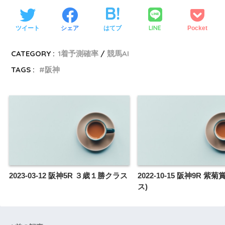
LINE
ツイート
シェア
はてブ
Pocket
CATEGORY :
1着予測確率
競馬AI
TAGS :
阪神
2023-03-12 阪神5R ３歳１勝クラス
2022-10-15 阪神9R 紫
ス)