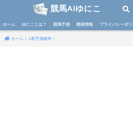
競馬AIゆにこ
ホーム
ゆにことは？
競馬予測
開発情報
プライバシーポリ
ホーム
1着予測確率