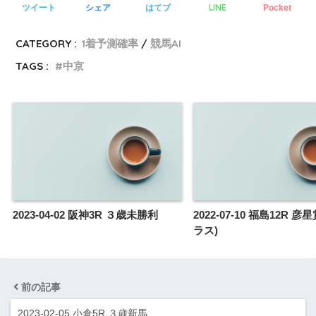
LINE
ツイート
シェア
はてブ
Pocket
CATEGORY :
1着予測確率
競馬AI
TAGS :
中京
2023-04-02 阪神3R ３歳未勝利
2022-07-10 福島12R 彦
ラス)
前の記事
2023-02-05 小倉5R ３歳新馬