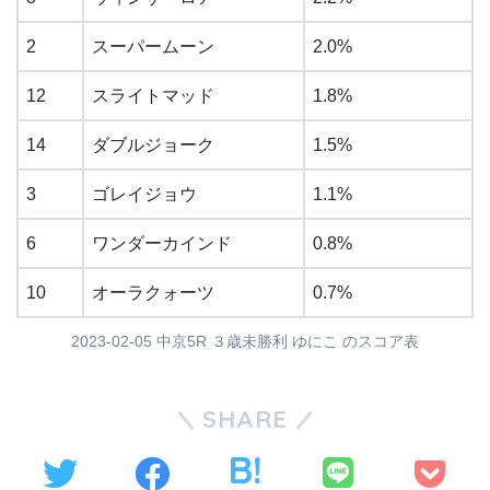
2
スーパームーン
2.0%
12
スライトマッド
1.8%
14
ダブルジョーク
1.5%
3
ゴレイジョウ
1.1%
6
ワンダーカインド
0.8%
10
オーラクォーツ
0.7%
2023-02-05 中京5R ３歳未勝利 ゆにこ のスコア表
SHARE