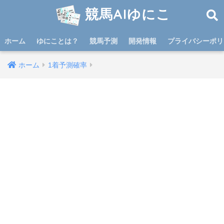
競馬AIゆにこ
ホーム
ゆにことは？
競馬予測
開発情報
プライバシーポリ
ホーム
1着予測確率