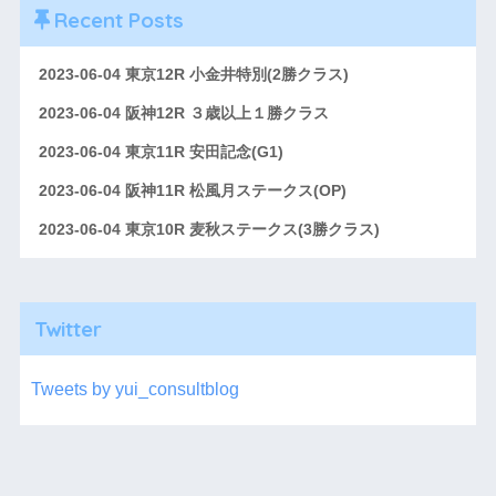
Recent Posts
2023-06-04 東京12R 小金井特別(2勝クラス)
2023-06-04 阪神12R ３歳以上１勝クラス
2023-06-04 東京11R 安田記念(G1)
2023-06-04 阪神11R 松風月ステークス(OP)
2023-06-04 東京10R 麦秋ステークス(3勝クラス)
Twitter
Tweets by yui_consultblog