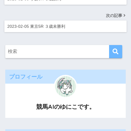
次の記事
2023-02-05 東京5R ３歳未勝利
プロフィール
競馬AIのゆにこです。