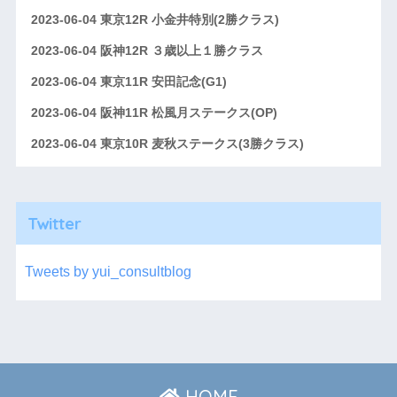
2023-06-04 東京12R 小金井特別(2勝クラス)
2023-06-04 阪神12R ３歳以上１勝クラス
2023-06-04 東京11R 安田記念(G1)
2023-06-04 阪神11R 松風月ステークス(OP)
2023-06-04 東京10R 麦秋ステークス(3勝クラス)
Twitter
Tweets by yui_consultblog
HOME