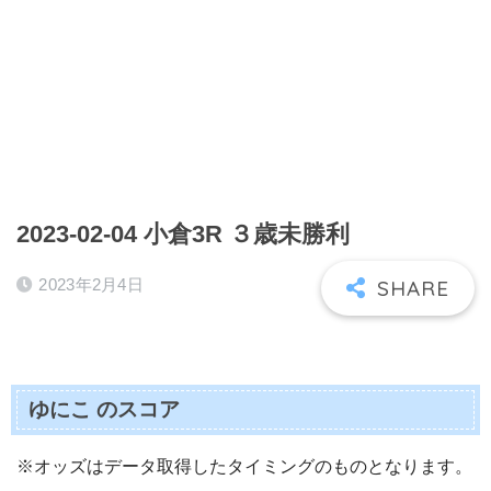
2023-02-04 小倉3R ３歳未勝利
2023年2月4日
ゆにこ のスコア
※オッズはデータ取得したタイミングのものとなります。