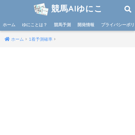
競馬AIゆにこ
ホーム
ゆにことは？
競馬予測
開発情報
プライバシーポリ
ホーム
1着予測確率