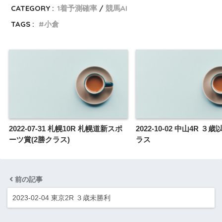
CATEGORY :
1着予測確率
競馬AI
TAGS :
小倉
2022-07-31 札幌10R 札幌道新スポ
2022-10-02 中山4R 
ーツ賞(2勝クラス)
ラス
前の記事
2023-02-04 東京2R ３歳未勝利