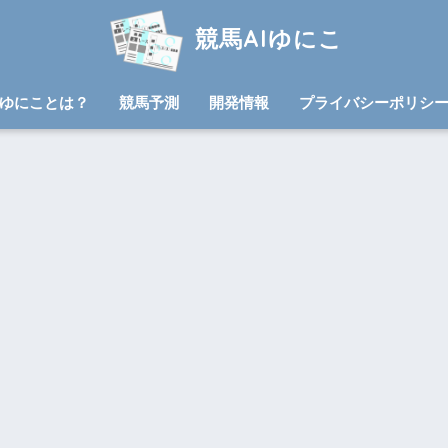
競馬AIゆにこ
ゆにことは？
競馬予測
開発情報
プライバシーポリシ