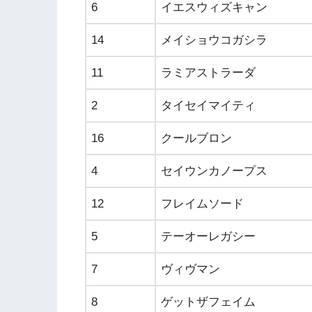
6
イエスウィズキャン
14
メイショウコガシラ
11
ラミアストラーダ
2
タイセイマイティ
16
クールブロン
4
セイウンカノープス
12
フレイムソード
5
テーオーレガシー
7
ヴィヴマン
8
ゲットザフェイム