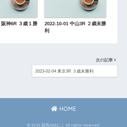
-19 阪神6R ３歳１勝
2022-10-01 中山3R ２歳未勝
利
次の記事
2023-02-04 東京3R ３歳未勝利
HOME
© 2026 競馬AIゆにこ All rights reserved.