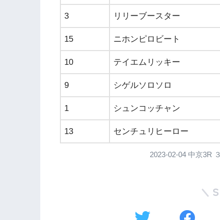
3
リリーブースター
15
ニホンピロビート
10
テイエムリッキー
9
シゲルソロソロ
1
シュンコッチャン
13
センチュリヒーロー
2023-02-04 中京