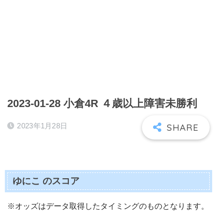
2023-01-28 小倉4R ４歳以上障害未勝利
2023年1月28日
ゆにこ のスコア
※オッズはデータ取得したタイミングのものとなります。