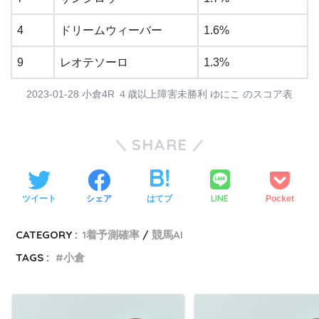
4
ドリームウィーバー
1.6%
9
レオテソーロ
1.3%
2023-01-28 小倉4R ４歳以上障害未勝利 ゆにこ のスコア表
SHARE
LINE
ツイート
シェア
はてブ
Pocket
CATEGORY :
1着予測確率
競馬AI
TAGS :
小倉