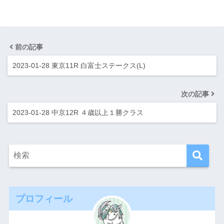
前の記事
2023-01-28 東京11R 白富士ステークス(L)
次の記事
2023-01-28 中京12R ４歳以上１勝クラス
プロフィール