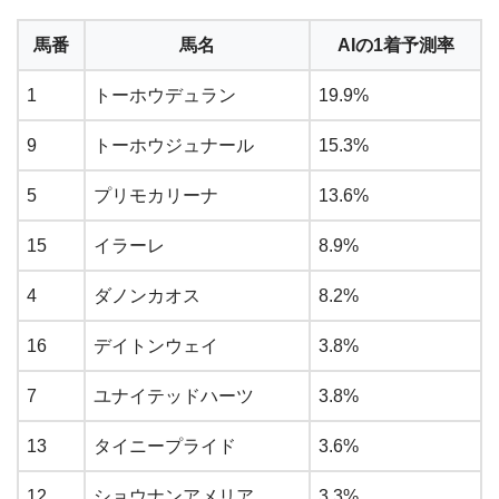
馬番
馬名
AIの1着予測率
1
トーホウデュラン
19.9%
9
トーホウジュナール
15.3%
5
プリモカリーナ
13.6%
15
イラーレ
8.9%
4
ダノンカオス
8.2%
16
デイトンウェイ
3.8%
7
ユナイテッドハーツ
3.8%
13
タイニープライド
3.6%
12
ショウナンアメリア
3.3%