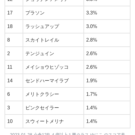
17
プラソン
3.3%
18
ラッシュアップ
3.0%
8
スカイトレイル
2.8%
2
テンジュイン
2.6%
11
メイショウヒゾッコ
2.6%
14
センドハーマイラブ
1.9%
6
メリトクラシー
1.7%
3
ピンクセイラー
1.4%
10
スウィートメリナ
1.4%
2023-01-28 小倉12R ４歳以上１勝クラス ゆにこ のスコア表