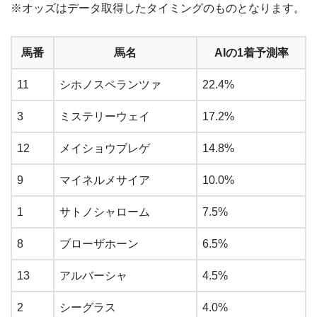
※オッズはデータ取得したタイミングのものとなります。
馬番
馬名
AIの1着予測率
11
シホノスペランツァ
22.4%
3
ミステリーウェイ
17.2%
12
メイショウブレゲ
14.8%
9
マイネルメサイア
10.0%
1
サトノシャローム
7.5%
8
ブローザホーン
6.5%
13
アルバーシャ
4.5%
2
シーグラス
4.0%