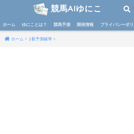
競馬AIゆにこ
ホーム
ゆにことは？
競馬予測
開発情報
プライバシーポリ
ホーム
1着予測確率