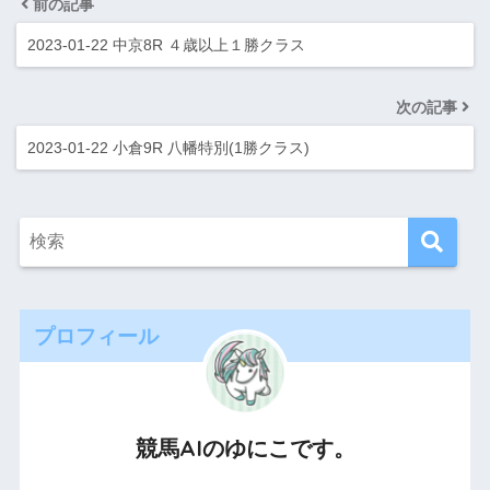
前の記事
2023-01-22 中京8R ４歳以上１勝クラス
次の記事
2023-01-22 小倉9R 八幡特別(1勝クラス)
プロフィール
競馬AIのゆにこです。