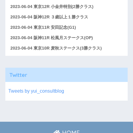
2023-06-04 東京12R 小金井特別(2勝クラス)
2023-06-04 阪神12R ３歳以上１勝クラス
2023-06-04 東京11R 安田記念(G1)
2023-06-04 阪神11R 松風月ステークス(OP)
2023-06-04 東京10R 麦秋ステークス(3勝クラス)
Twitter
Tweets by yui_consultblog
HOME