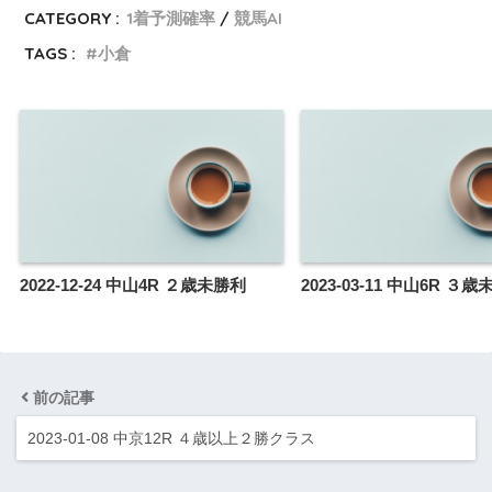
CATEGORY :
1着予測確率
競馬AI
TAGS :
小倉
2022-12-24 中山4R ２歳未勝利
2023-03-11 中山6R ３
前の記事
2023-01-08 中京12R ４歳以上２勝クラス