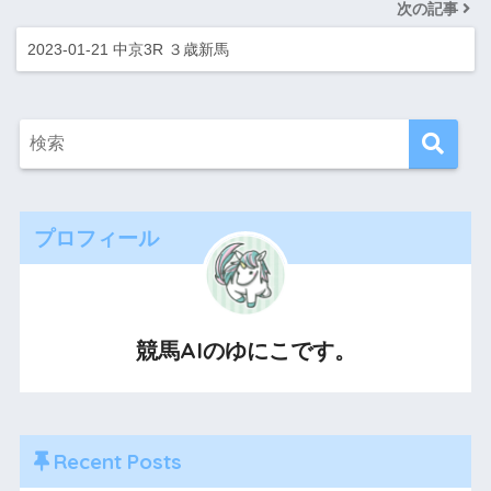
次の記事
2023-01-21 中京3R ３歳新馬
プロフィール
競馬AIのゆにこです。
Recent Posts