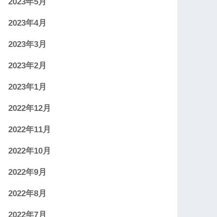
2023年5月
2023年4月
2023年3月
2023年2月
2023年1月
2022年12月
2022年11月
2022年10月
2022年9月
2022年8月
2022年7月