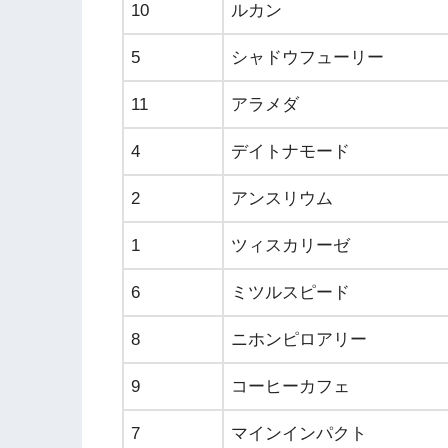
10
ルカン
5
シャドウフューリー
11
アラメダ
4
デイトナモード
2
アンスリウム
1
ツィスカリーゼ
6
ミツルスピード
8
ニホンピロアリー
9
コーヒーカフェ
7
マインインパクト