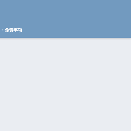
ー・免責事項