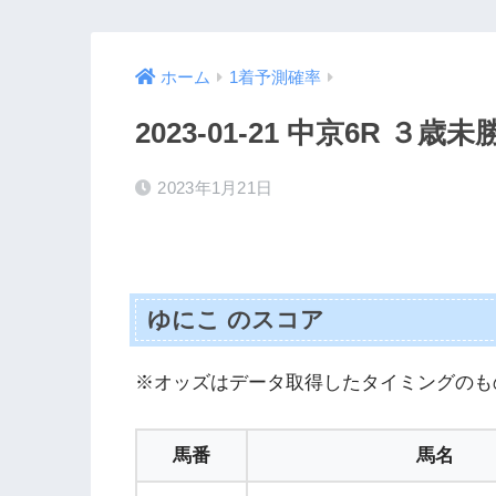
ホーム
1着予測確率
2023-01-21 中京6R ３歳未
2023年1月21日
ゆにこ のスコア
※オッズはデータ取得したタイミングのも
馬番
馬名