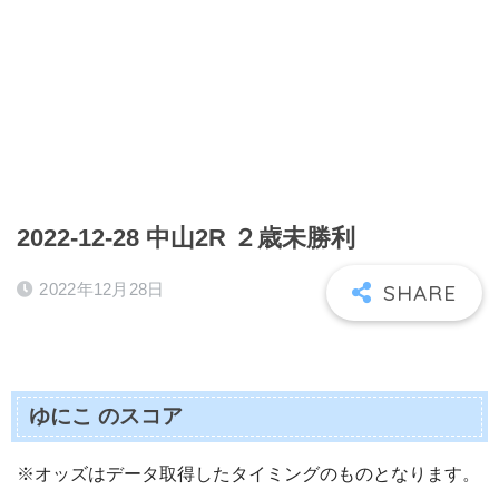
2022-12-28 中山2R ２歳未勝利
2022年12月28日
ゆにこ のスコア
※オッズはデータ取得したタイミングのものとなります。