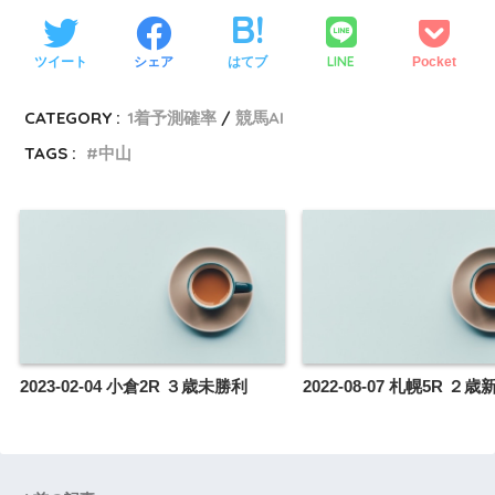
LINE
ツイート
シェア
はてブ
Pocket
CATEGORY :
1着予測確率
競馬AI
TAGS :
中山
2023-02-04 小倉2R ３歳未勝利
2022-08-07 札幌5R ２歳