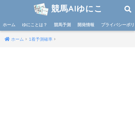
競馬AIゆにこ
ホーム
ゆにことは？
競馬予測
開発情報
プライバシーポリ
ホーム
1着予測確率