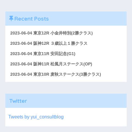
Recent Posts
2023-06-04 東京12R 小金井特別(2勝クラス)
2023-06-04 阪神12R ３歳以上１勝クラス
2023-06-04 東京11R 安田記念(G1)
2023-06-04 阪神11R 松風月ステークス(OP)
2023-06-04 東京10R 麦秋ステークス(3勝クラス)
Twitter
Tweets by yui_consultblog