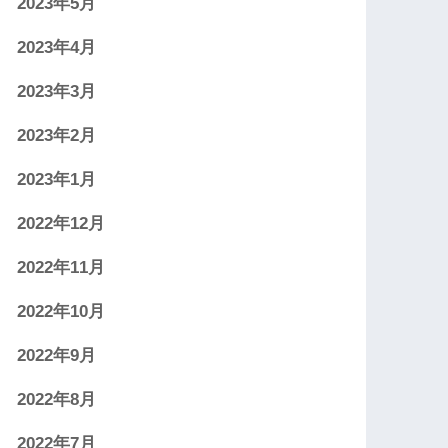
2023年5月
2023年4月
2023年3月
2023年2月
2023年1月
2022年12月
2022年11月
2022年10月
2022年9月
2022年8月
2022年7月