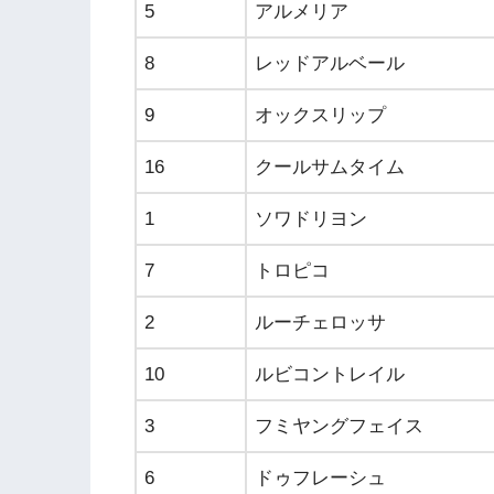
5
アルメリア
8
レッドアルベール
9
オックスリップ
16
クールサムタイム
1
ソワドリヨン
7
トロピコ
2
ルーチェロッサ
10
ルビコントレイル
3
フミヤングフェイス
6
ドゥフレーシュ