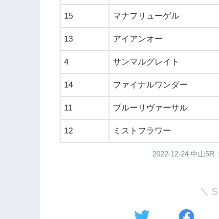
15
マナフリューゲル
13
アイアンオー
4
サンマルグレイト
14
ファイナルワンダー
11
ブルーリヴァーサル
12
ミストフラワー
2022-12-24 中