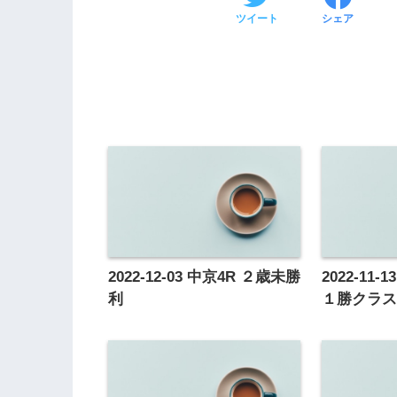
ツイート
シェア
2022-12-03 中京4R ２歳未勝
2022-11
利
１勝クラ