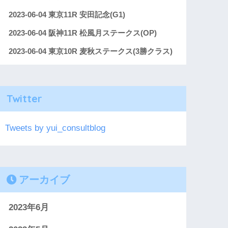
2023-06-04 東京11R 安田記念(G1)
2023-06-04 阪神11R 松風月ステークス(OP)
2023-06-04 東京10R 麦秋ステークス(3勝クラス)
Twitter
Tweets by yui_consultblog
アーカイブ
2023年6月