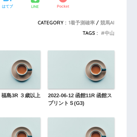
LINE
はてブ
Pocket
CATEGORY :
1着予測確率
競馬AI
TAGS :
中山
-13 福島3R ３歳以上
2022-06-12 函館11R 函館ス
ス
プリントＳ(G3)