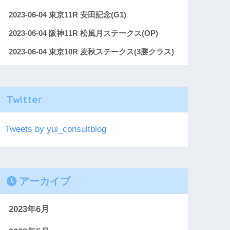
2023-06-04 東京11R 安田記念(G1)
2023-06-04 阪神11R 松風月ステークス(OP)
2023-06-04 東京10R 麦秋ステークス(3勝クラス)
Twitter
Tweets by yui_consultblog
アーカイブ
2023年6月