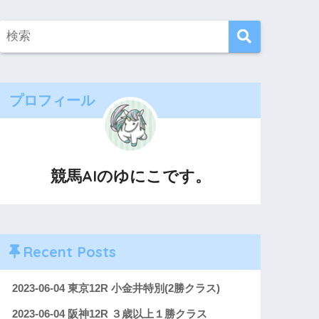
プロフィール
競馬AIのゆにこです。
Recent Posts
2023-06-04 東京12R 小金井特別(2勝クラス)
2023-06-04 阪神12R ３歳以上１勝クラス