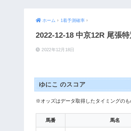
ホーム
1着予測確率
2022-12-18 中京12R 尾
2022年12月18日
ゆにこ のスコア
※オッズはデータ取得したタイミングのも
馬番
馬名