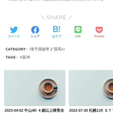
SHARE
LINE
ツイート
シェア
はてブ
Pocket
CATEGORY :
1着予測確率
競馬AI
TAGS :
阪神
2023-04-02 中山4R ４歳以上障害未
2022-07-30 札幌11R Ｓ