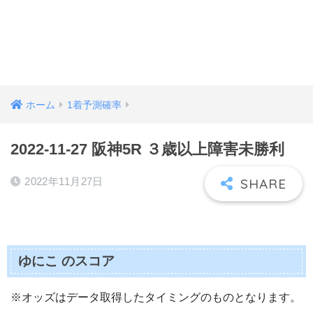
ホーム
1着予測確率
2022-11-27 阪神5R ３歳以上障害未勝利
2022年11月27日
ゆにこ のスコア
※オッズはデータ取得したタイミングのものとなります。