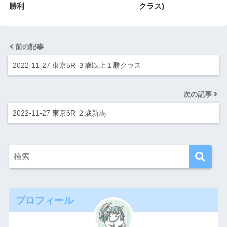
勝利
クラス)
前の記事
2022-11-27 東京5R ３歳以上１勝クラス
次の記事
2022-11-27 東京6R ２歳新馬
プロフィール