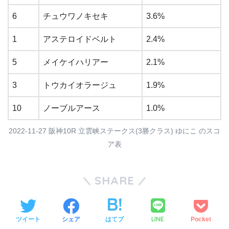
6
チュウワノキセキ
3.6%
1
アステロイドベルト
2.4%
5
メイケイハリアー
2.1%
3
トウカイオラージュ
1.9%
10
ノーブルアース
1.0%
2022-11-27 阪神10R 立雲峡ステークス(3勝クラス) ゆにこ のスコ
ア表
SHARE
LINE
ツイート
シェア
はてブ
Pocket