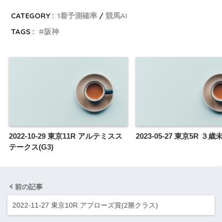
CATEGORY :
1着予測確率
競馬AI
TAGS :
阪神
2022-10-29 東京11R アルテミスス
2023-05-27 東京5R ３
テークス(G3)
前の記事
2022-11-27 東京10R アプローズ賞(2勝クラス)