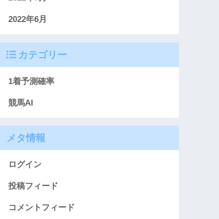
2022年6月
カテゴリー
1着予測確率
競馬AI
メタ情報
ログイン
投稿フィード
コメントフィード