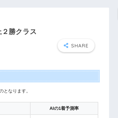
歳以上２勝クラス
のとなります。
AIの1着予測率