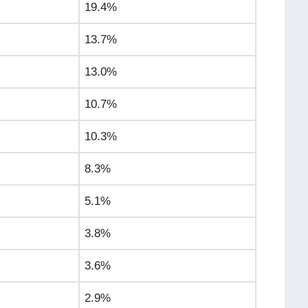
19.4%
13.7%
13.0%
10.7%
10.3%
8.3%
5.1%
3.8%
3.6%
2.9%