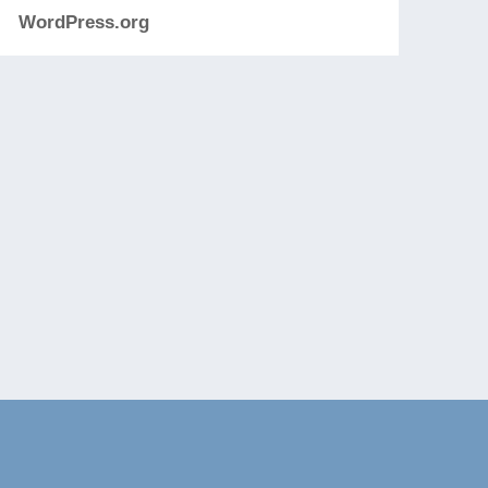
WordPress.org