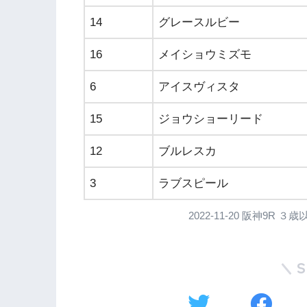
14
グレースルビー
16
メイショウミズモ
6
アイスヴィスタ
15
ジョウショーリード
12
ブルレスカ
3
ラブスピール
2022-11-20 阪神9R