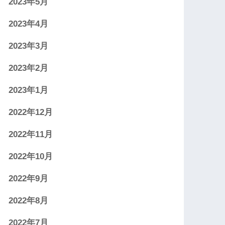
2023年5月
2023年4月
2023年3月
2023年2月
2023年1月
2022年12月
2022年11月
2022年10月
2022年9月
2022年8月
2022年7月