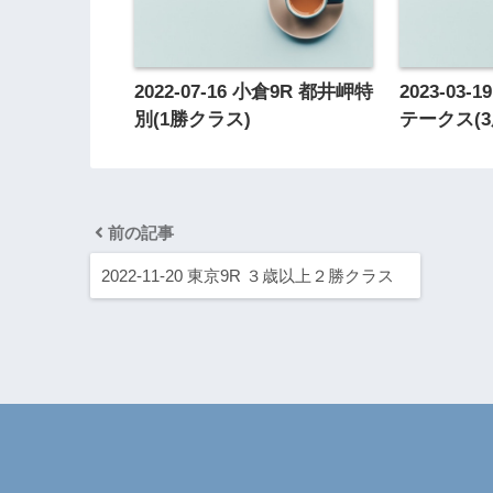
2022-07-16 小倉9R 都井岬特
2023-03-
別(1勝クラス)
テークス(
前の記事
2022-11-20 東京9R ３歳以上２勝クラス