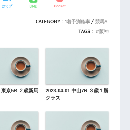
LINE
はてブ
Pocket
CATEGORY :
1着予測確率
競馬AI
TAGS :
阪神
-12 東京5R ２歳新馬
2023-04-01 中山7R ３歳１勝
クラス