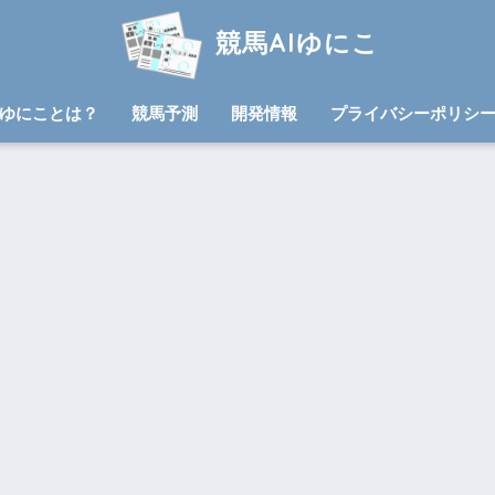
競馬AIゆにこ
ゆにことは？
競馬予測
開発情報
プライバシーポリシ