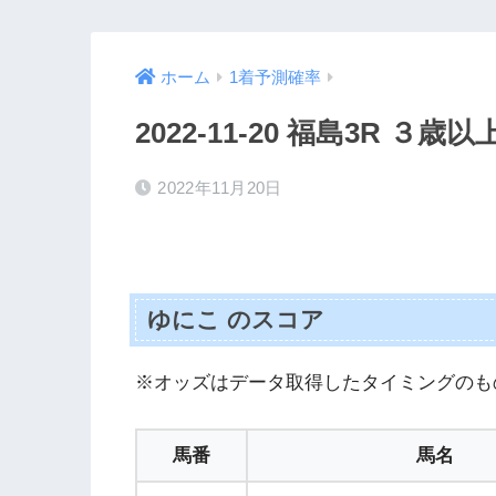
ホーム
1着予測確率
2022-11-20 福島3R ３
2022年11月20日
ゆにこ のスコア
※オッズはデータ取得したタイミングのも
馬番
馬名