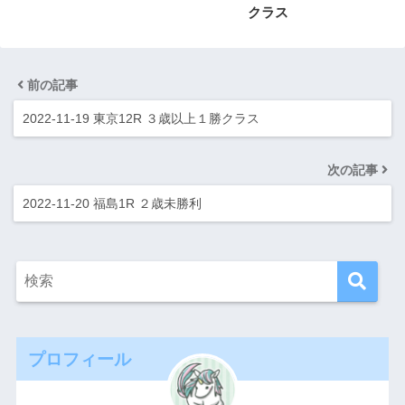
クラス
前の記事
2022-11-19 東京12R ３歳以上１勝クラス
次の記事
2022-11-20 福島1R ２歳未勝利
プロフィール