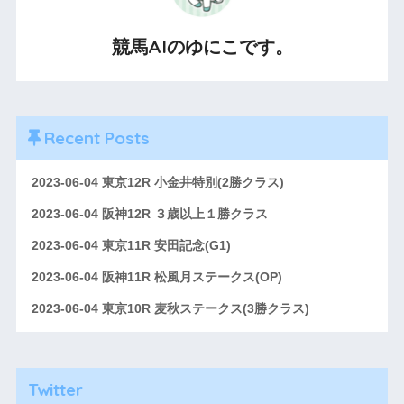
競馬AIのゆにこです。
Recent Posts
2023-06-04 東京12R 小金井特別(2勝クラス)
2023-06-04 阪神12R ３歳以上１勝クラス
2023-06-04 東京11R 安田記念(G1)
2023-06-04 阪神11R 松風月ステークス(OP)
2023-06-04 東京10R 麦秋ステークス(3勝クラス)
Twitter