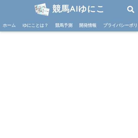
競馬AIゆにこ
ホーム
ゆにことは？
競馬予測
開発情報
プライバシーポリ