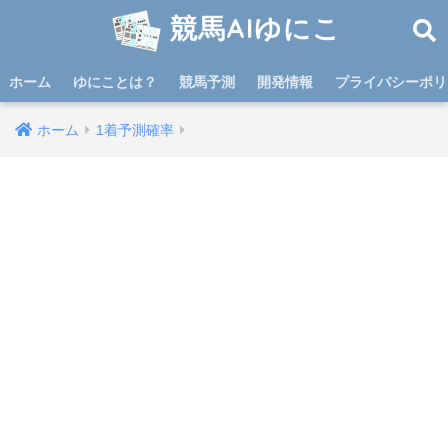
競馬AIゆにこ
ホーム
ゆにことは？
競馬予測
開発情報
プライバシーポリ
ホーム
1着予測確率