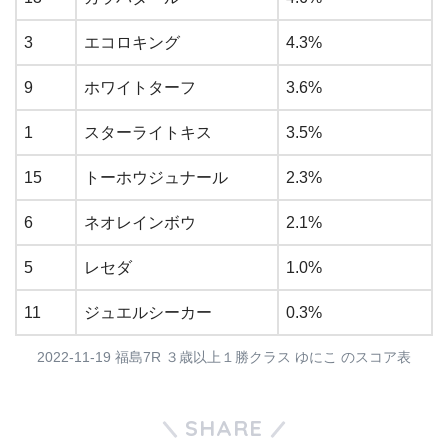
3
エコロキング
4.3%
9
ホワイトターフ
3.6%
1
スターライトキス
3.5%
15
トーホウジュナール
2.3%
6
ネオレインボウ
2.1%
5
レセダ
1.0%
11
ジュエルシーカー
0.3%
2022-11-19 福島7R ３歳以上１勝クラス ゆにこ のスコア表
SHARE