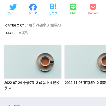
LINE
ツイート
シェア
はてブ
Pocket
CATEGORY :
1着予測確率
競馬AI
TAGS :
福島
2022-07-24 小倉7R ３歳以上１勝ク
2022-11-06 東京5R ２歳
ラス