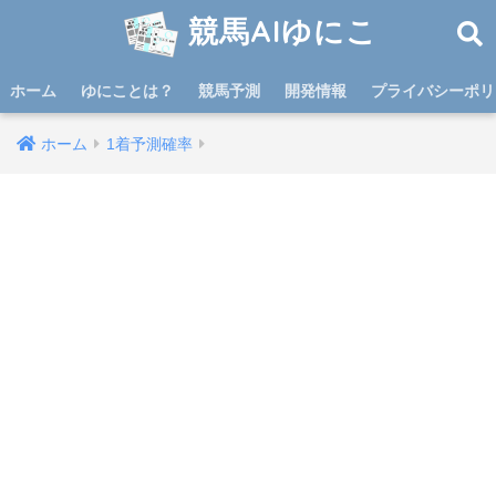
競馬AIゆにこ
ホーム
ゆにことは？
競馬予測
開発情報
プライバシーポリ
ホーム
1着予測確率