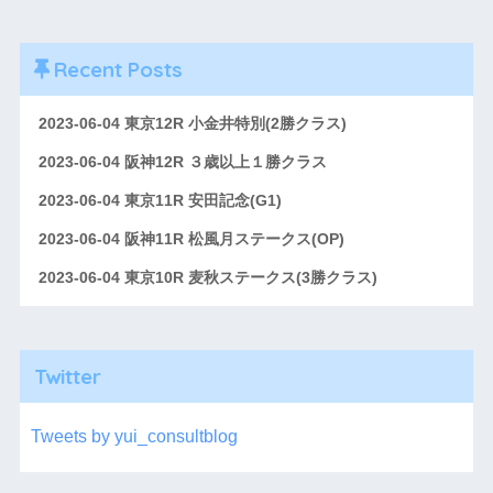
Recent Posts
2023-06-04 東京12R 小金井特別(2勝クラス)
2023-06-04 阪神12R ３歳以上１勝クラス
2023-06-04 東京11R 安田記念(G1)
2023-06-04 阪神11R 松風月ステークス(OP)
2023-06-04 東京10R 麦秋ステークス(3勝クラス)
Twitter
Tweets by yui_consultblog