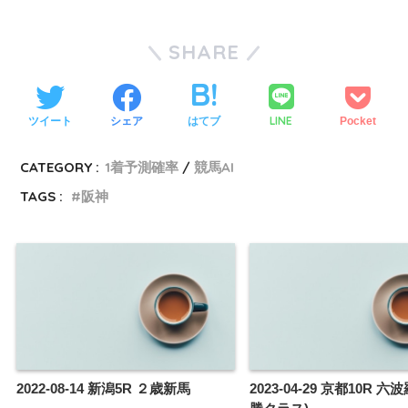
SHARE
LINE
ツイート
シェア
はてブ
Pocket
CATEGORY :
1着予測確率
競馬AI
TAGS :
阪神
2022-08-14 新潟5R ２歳新馬
2023-04-29 京都10R 六