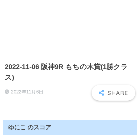
2022-11-06 阪神9R もちの木賞(1勝クラ
ス)
2022年11月6日
ゆにこ のスコア