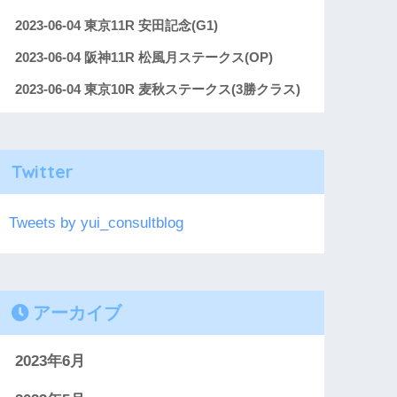
2023-06-04 東京11R 安田記念(G1)
2023-06-04 阪神11R 松風月ステークス(OP)
2023-06-04 東京10R 麦秋ステークス(3勝クラス)
Twitter
Tweets by yui_consultblog
アーカイブ
2023年6月