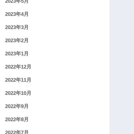
2023年5月
2023年4月
2023年3月
2023年2月
2023年1月
2022年12月
2022年11月
2022年10月
2022年9月
2022年8月
2022年7月