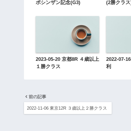
ポシンザン記念(G3)
(2勝クラス
2023-05-20 京都8R ４歳以上
2022-07
１勝クラス
利
前の記事
2022-11-06 東京12R ３歳以上２勝クラス