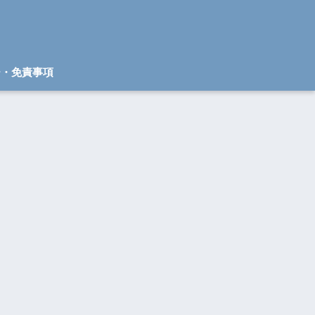
ー・免責事項