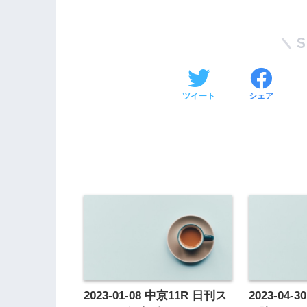
ツイート
シェア
2023-01-08 中京11R 日刊ス
2023-04