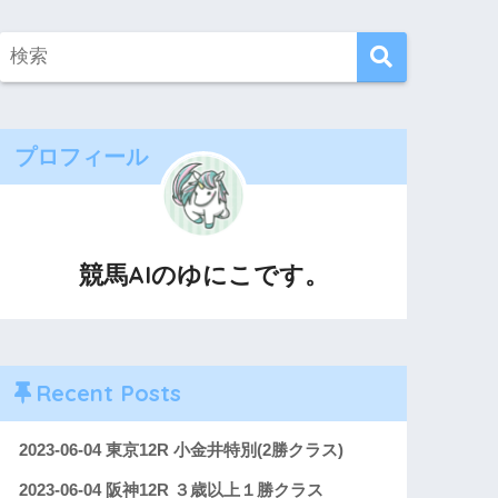
プロフィール
競馬AIのゆにこです。
Recent Posts
2023-06-04 東京12R 小金井特別(2勝クラス)
2023-06-04 阪神12R ３歳以上１勝クラス