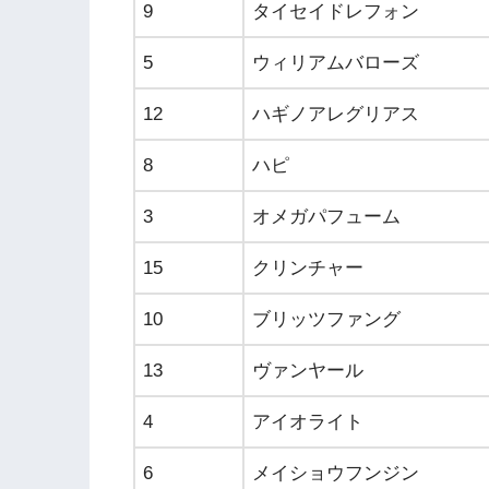
9
タイセイドレフォン
5
ウィリアムバローズ
12
ハギノアレグリアス
8
ハピ
3
オメガパフューム
15
クリンチャー
10
ブリッツファング
13
ヴァンヤール
4
アイオライト
6
メイショウフンジン