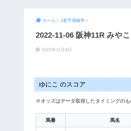
ホーム
1着予測確率
2022-11-06 阪神11R み
2022年11月6日
ゆにこ のスコア
※オッズはデータ取得したタイミングのも
馬番
馬名