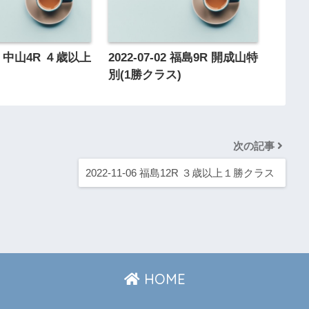
-26 中山4R ４歳以上
2022-07-02 福島9R 開成山特
利
別(1勝クラス)
次の記事
2022-11-06 福島12R ３歳以上１勝クラス
HOME