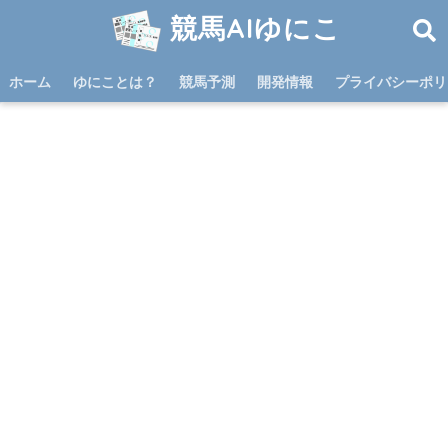
競馬AIゆにこ
ホーム
ゆにことは？
競馬予測
開発情報
プライバシーポリ