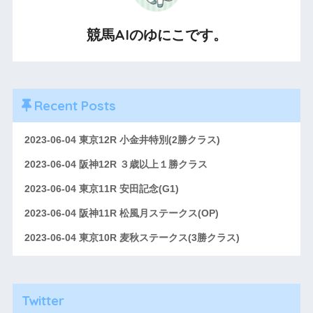
競馬AIのゆにこです。
Recent Posts
2023-06-04 東京12R 小金井特別(2勝クラス)
2023-06-04 阪神12R ３歳以上１勝クラス
2023-06-04 東京11R 安田記念(G1)
2023-06-04 阪神11R 松風月ステークス(OP)
2023-06-04 東京10R 麦秋ステークス(3勝クラス)
Twitter