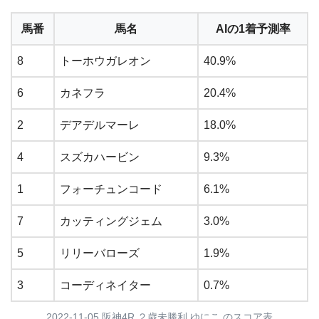
馬番
馬名
AIの1着予測率
8
トーホウガレオン
40.9%
6
カネフラ
20.4%
2
デアデルマーレ
18.0%
4
スズカハービン
9.3%
1
フォーチュンコード
6.1%
7
カッティングジェム
3.0%
5
リリーバローズ
1.9%
3
コーディネイター
0.7%
2022-11-05 阪神4R ２歳未勝利 ゆにこ のスコア表