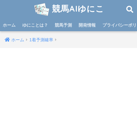
競馬AIゆにこ
ホーム
ゆにことは？
競馬予測
開発情報
プライバシーポリ
ホーム
1着予測確率