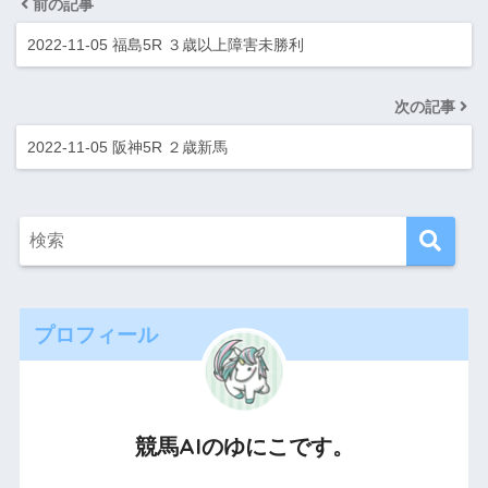
前の記事
2022-11-05 福島5R ３歳以上障害未勝利
次の記事
2022-11-05 阪神5R ２歳新馬
プロフィール
競馬AIのゆにこです。