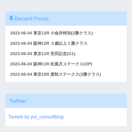
Recent Posts
2023-06-04 東京12R 小金井特別(2勝クラス)
2023-06-04 阪神12R ３歳以上１勝クラス
2023-06-04 東京11R 安田記念(G1)
2023-06-04 阪神11R 松風月ステークス(OP)
2023-06-04 東京10R 麦秋ステークス(3勝クラス)
Twitter
Tweets by yui_consultblog