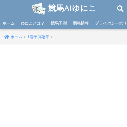
競馬AIゆにこ
ホーム
ゆにことは？
競馬予測
開発情報
プライバシーポリ
ホーム
1着予測確率